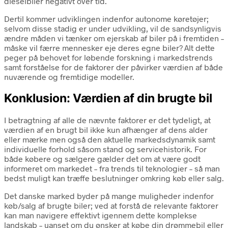
dieselbiler negativt over tid.
Dertil kommer udviklingen indenfor autonome køretøjer;
selvom disse stadig er under udvikling, vil de sandsynligvis
ændre måden vi tænker om ejerskab af biler på i fremtiden –
måske vil færre mennesker eje deres egne biler? Alt dette
peger på behovet for løbende forskning i markedstrends
samt forståelse for de faktorer der påvirker værdien af både
nuværende og fremtidige modeller.
Konklusion: Værdien af din brugte bil
I betragtning af alle de nævnte faktorer er det tydeligt, at
værdien af en brugt bil ikke kun afhænger af dens alder
eller mærke men også den aktuelle markedsdynamik samt
individuelle forhold såsom stand og servicehistorik. For
både købere og sælgere gælder det om at være godt
informeret om markedet – fra trends til teknologier – så man
bedst muligt kan træffe beslutninger omkring køb eller salg.
Det danske marked byder på mange muligheder indenfor
køb/salg af brugte biler; ved at forstå de relevante faktorer
kan man navigere effektivt igennem dette komplekse
landskab – uanset om du ønsker at købe din drømmebil eller