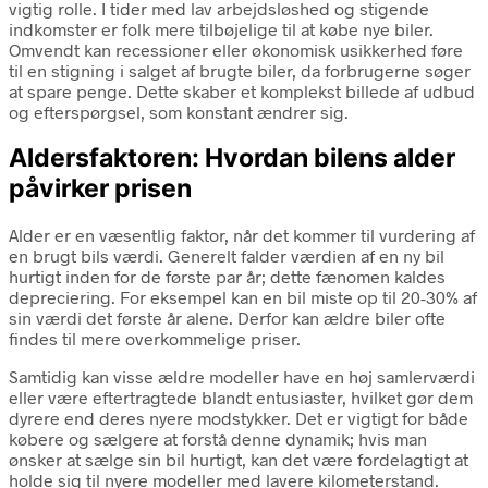
vigtig rolle. I tider med lav arbejdsløshed og stigende
indkomster er folk mere tilbøjelige til at købe nye biler.
Omvendt kan recessioner eller økonomisk usikkerhed føre
til en stigning i salget af brugte biler, da forbrugerne søger
at spare penge. Dette skaber et komplekst billede af udbud
og efterspørgsel, som konstant ændrer sig.
Aldersfaktoren: Hvordan bilens alder
påvirker prisen
Alder er en væsentlig faktor, når det kommer til vurdering af
en brugt bils værdi. Generelt falder værdien af en ny bil
hurtigt inden for de første par år; dette fænomen kaldes
depreciering. For eksempel kan en bil miste op til 20-30% af
sin værdi det første år alene. Derfor kan ældre biler ofte
findes til mere overkommelige priser.
Samtidig kan visse ældre modeller have en høj samlerværdi
eller være eftertragtede blandt entusiaster, hvilket gør dem
dyrere end deres nyere modstykker. Det er vigtigt for både
købere og sælgere at forstå denne dynamik; hvis man
ønsker at sælge sin bil hurtigt, kan det være fordelagtigt at
holde sig til nyere modeller med lavere kilometerstand.