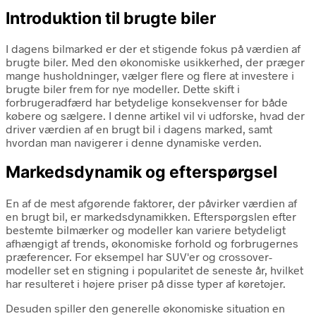
Introduktion til brugte biler
I dagens bilmarked er der et stigende fokus på værdien af
brugte biler. Med den økonomiske usikkerhed, der præger
mange husholdninger, vælger flere og flere at investere i
brugte biler frem for nye modeller. Dette skift i
forbrugeradfærd har betydelige konsekvenser for både
købere og sælgere. I denne artikel vil vi udforske, hvad der
driver værdien af en brugt bil i dagens marked, samt
hvordan man navigerer i denne dynamiske verden.
Markedsdynamik og efterspørgsel
En af de mest afgørende faktorer, der påvirker værdien af
en brugt bil, er markedsdynamikken. Efterspørgslen efter
bestemte bilmærker og modeller kan variere betydeligt
afhængigt af trends, økonomiske forhold og forbrugernes
præferencer. For eksempel har SUV'er og crossover-
modeller set en stigning i popularitet de seneste år, hvilket
har resulteret i højere priser på disse typer af køretøjer.
Desuden spiller den generelle økonomiske situation en