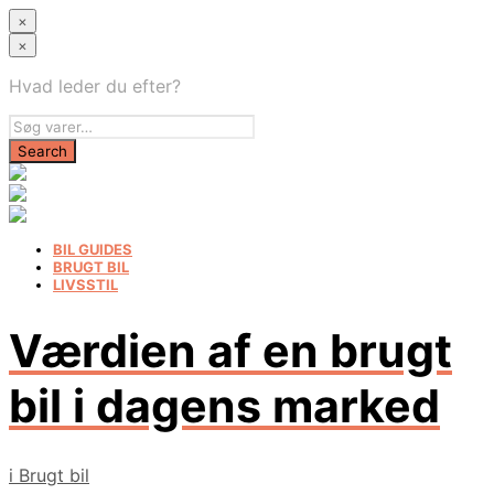
×
×
Hvad leder du efter?
BIL GUIDES
BRUGT BIL
LIVSSTIL
Værdien af en brugt
bil i dagens marked
i
Brugt bil