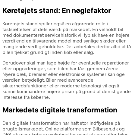
Køretøjets stand: En nøglefaktor
Køretøjets stand spiller også en afgørende rolle i
fastsættelsen af dets værdi på markedet. En velholdt bil
med dokumenteret servicehistorik vil typisk have en højere
værdi end en tilsvarende model med synlige skader eller
manglende vedligeholdelse. Det anbefales derfor altid at få
bilen tjekket grundigt inden køb eller salg.
Derudover skal man tage højde for eventuelle reparationer
eller opgraderinger, som bilen har fået gennem årene.
Nyere dæk, bremser eller elektroniske systemer kan øge
værdien betydeligt. Biler med avancerede
sikkerhedsfunktioner eller moderne teknologi vil også
kunne kommandere højere priser på grund af den stigende
interesse fra køberne.
Markedets digitale transformation
Den digitale transformation har haft stor indflydelse på
brugtbilsmarkedet. Online platforme som Bilbasen.dk og
DBA.dk giver købere mulighed for nemt at søge efter biler