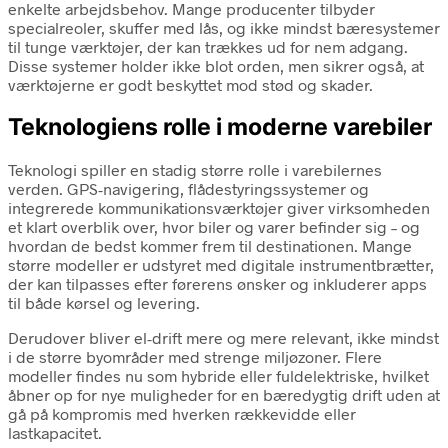
enkelte arbejdsbehov. Mange producenter tilbyder
specialreoler, skuffer med lås, og ikke mindst bæresystemer
til tunge værktøjer, der kan trækkes ud for nem adgang.
Disse systemer holder ikke blot orden, men sikrer også, at
værktøjerne er godt beskyttet mod stød og skader.
Teknologiens rolle i moderne varebiler
Teknologi spiller en stadig større rolle i varebilernes
verden. GPS-navigering, flådestyringssystemer og
integrerede kommunikationsværktøjer giver virksomheden
et klart overblik over, hvor biler og varer befinder sig – og
hvordan de bedst kommer frem til destinationen. Mange
større modeller er udstyret med digitale instrumentbrætter,
der kan tilpasses efter førerens ønsker og inkluderer apps
til både kørsel og levering.
Derudover bliver el-drift mere og mere relevant, ikke mindst
i de større byområder med strenge miljøzoner. Flere
modeller findes nu som hybride eller fuldelektriske, hvilket
åbner op for nye muligheder for en bæredygtig drift uden at
gå på kompromis med hverken rækkevidde eller
lastkapacitet.