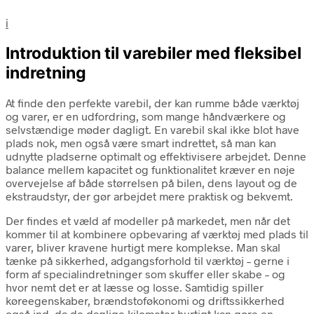
i
Introduktion til varebiler med fleksibel
indretning
At finde den perfekte varebil, der kan rumme både værktøj
og varer, er en udfordring, som mange håndværkere og
selvstændige møder dagligt. En varebil skal ikke blot have
plads nok, men også være smart indrettet, så man kan
udnytte pladserne optimalt og effektivisere arbejdet. Denne
balance mellem kapacitet og funktionalitet kræver en nøje
overvejelse af både størrelsen på bilen, dens layout og de
ekstraudstyr, der gør arbejdet mere praktisk og bekvemt.
Der findes et væld af modeller på markedet, men når det
kommer til at kombinere opbevaring af værktøj med plads til
varer, bliver kravene hurtigt mere komplekse. Man skal
tænke på sikkerhed, adgangsforhold til værktøj – gerne i
form af specialindretninger som skuffer eller skabe – og
hvor nemt det er at læsse og losse. Samtidig spiller
køreegenskaber, brændstoføkonomi og driftssikkerhed
også ind, da de daglige kilometer hurtigt kan gøre en