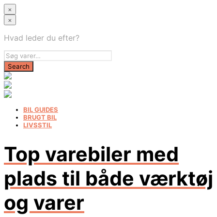
×
×
Hvad leder du efter?
BIL GUIDES
BRUGT BIL
LIVSSTIL
Top varebiler med
plads til både værktøj
og varer