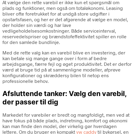
At vælge den rette varebil er ikke kun et spørgsmål om
plads og funktioner, men også om totaløkonomi. Leasing
bliver ofte foretrukket for at undgå store udgifter i
opstartsfasen, og her er det afgørende at vælge en model,
der holder sin værdi og har lave
vedligeholdelsesomkostninger. Både serviceinterval,
reservedelspriser og brændstofeffektivitet spiller en rolle
for den samlede bundlinje.
Med de rette valg kan en varebil blive en investering, der
kan betale sig mange gange over i form af bedre
arbejdsgange, færre fejl og øget produktivitet. Det er derfor
værd at bruge tid på at sammenligne modeller, afprøve
konfigurationer og skræddersy bilen til netop ens
professionelle behov.
Afsluttende tanker: Vælg den varebil,
der passer til dig
Markedet for varebiler er bredt og mangfoldigt, men ved at
have fokus på både plads, indretning, komfort og økonomi
kan man finde den model, der virkelig gør hverdagen
lettere. Om du bruger en kompakt
vw caddy
til bykørsel, en