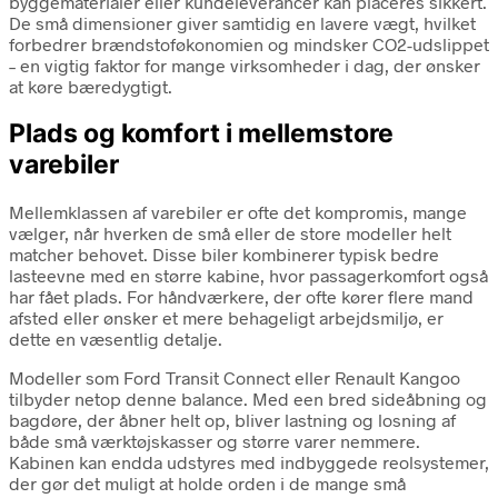
byggematerialer eller kundeleverancer kan placeres sikkert.
De små dimensioner giver samtidig en lavere vægt, hvilket
forbedrer brændstoføkonomien og mindsker CO2-udslippet
– en vigtig faktor for mange virksomheder i dag, der ønsker
at køre bæredygtigt.
Plads og komfort i mellemstore
varebiler
Mellemklassen af varebiler er ofte det kompromis, mange
vælger, når hverken de små eller de store modeller helt
matcher behovet. Disse biler kombinerer typisk bedre
lasteevne med en større kabine, hvor passagerkomfort også
har fået plads. For håndværkere, der ofte kører flere mand
afsted eller ønsker et mere behageligt arbejdsmiljø, er
dette en væsentlig detalje.
Modeller som Ford Transit Connect eller Renault Kangoo
tilbyder netop denne balance. Med een bred sideåbning og
bagdøre, der åbner helt op, bliver lastning og losning af
både små værktøjskasser og større varer nemmere.
Kabinen kan endda udstyres med indbyggede reolsystemer,
der gør det muligt at holde orden i de mange små