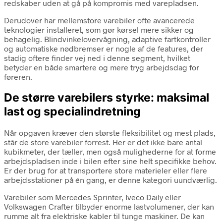
redskaber uden at gå på kompromis med varepladsen.
Derudover har mellemstore varebiler ofte avancerede
teknologier installeret, som gør kørsel mere sikker og
behagelig. Blindvinkelovervågning, adaptive fartkontroller
og automatiske nødbremser er nogle af de features, der
stadig oftere finder vej ned i denne segment, hvilket
betyder en både smartere og mere tryg arbejdsdag for
føreren.
De større varebilers styrke: maksimal
last og specialindretning
Når opgaven kræver den største fleksibilitet og mest plads,
står de store varebiler forrest. Her er det ikke bare antal
kubikmeter, der tæller, men også mulighederne for at forme
arbejdspladsen inde i bilen efter sine helt specifikke behov.
Er der brug for at transportere store materieler eller flere
arbejdsstationer på én gang, er denne kategori uundværlig.
Varebiler som Mercedes Sprinter, Iveco Daily eller
Volkswagen Crafter tilbyder enorme lastvolumener, der kan
rumme alt fra elektriske kabler til tunge maskiner. De kan