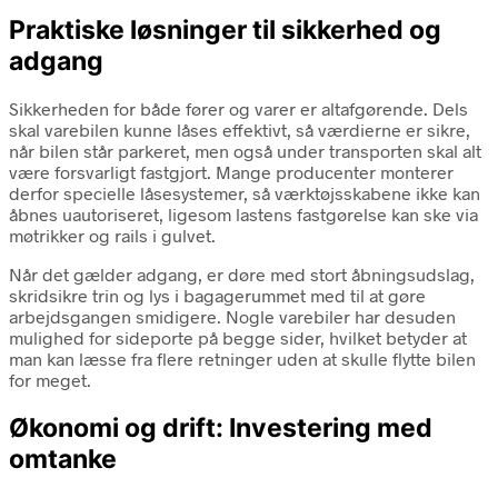
Praktiske løsninger til sikkerhed og
adgang
Sikkerheden for både fører og varer er altafgørende. Dels
skal varebilen kunne låses effektivt, så værdierne er sikre,
når bilen står parkeret, men også under transporten skal alt
være forsvarligt fastgjort. Mange producenter monterer
derfor specielle låsesystemer, så værktøjsskabene ikke kan
åbnes uautoriseret, ligesom lastens fastgørelse kan ske via
møtrikker og rails i gulvet.
Når det gælder adgang, er døre med stort åbningsudslag,
skridsikre trin og lys i bagagerummet med til at gøre
arbejdsgangen smidigere. Nogle varebiler har desuden
mulighed for sideporte på begge sider, hvilket betyder at
man kan læsse fra flere retninger uden at skulle flytte bilen
for meget.
Økonomi og drift: Investering med
omtanke