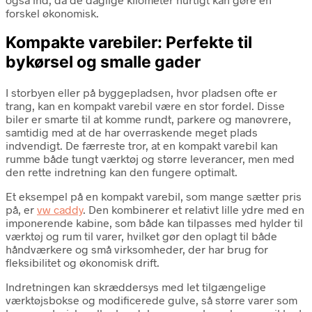
forskel økonomisk.
Kompakte varebiler: Perfekte til
bykørsel og smalle gader
I storbyen eller på byggepladsen, hvor pladsen ofte er
trang, kan en kompakt varebil være en stor fordel. Disse
biler er smarte til at komme rundt, parkere og manøvrere,
samtidig med at de har overraskende meget plads
indvendigt. De færreste tror, at en kompakt varebil kan
rumme både tungt værktøj og større leverancer, men med
den rette indretning kan den fungere optimalt.
Et eksempel på en kompakt varebil, som mange sætter pris
på, er
vw caddy
. Den kombinerer et relativt lille ydre med en
imponerende kabine, som både kan tilpasses med hylder til
værktøj og rum til varer, hvilket gør den oplagt til både
håndværkere og små virksomheder, der har brug for
fleksibilitet og økonomisk drift.
Indretningen kan skræddersys med let tilgængelige
værktøjsbokse og modificerede gulve, så større varer som